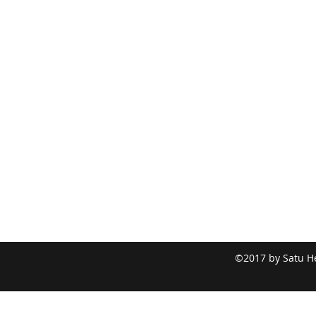
https://www.fac
https://www.ins
https://www.link
©2017 by Satu He