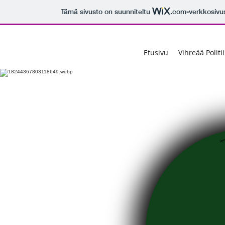
Tämä sivusto on suunniteltu
.com
-verkkosivu
Etusivu
Vihreää Politi